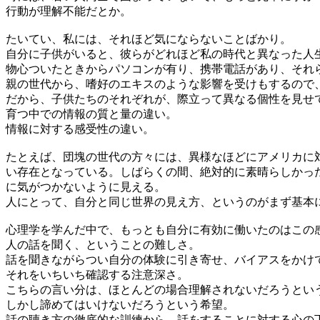
行動が理解不能だとか。
たいてい、私には、それほど気にならないことばかり。
自分に子供がいると、彼らがどれほど私の時代と異なった人
物心ついたときからパソコンが有り、携帯電話があり、それ
親の世代から、嗜好のエキスのような影響を受けもするので
だから、子供たちのそれぞれが、際立って異なる個性を見せ
育つ中での情報の質と量の違い。
情報に対する感受性の違い。
たとえば、団塊の世代の方々には、異様なほどにアメリカに
い存在となっている。しばらくの間、絶対的に素晴らしかったア
に気がつかないように見える。
人にとって、自分と同じ世界の見え方、というのがまず基本
心理学を学んだ中で、もっとも自分に有効に働いたのはこの
人の話を聞く、ということの難しさ。
話を聞きながらつい自分の体験に引き寄せ、バイアスをかけ
それをいちいち確認する注意深さ。
こちらの言い分は、ほとんどの場合理解されないだろうとい
しかし諦めてはいけないだろうという希望。
話の聴き方の徹底的な訓練から、話をすることに対する心の