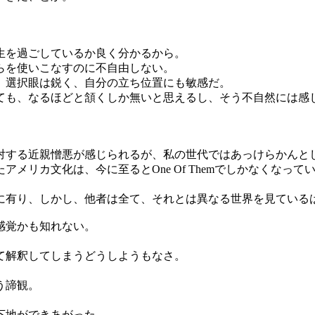
生を過ごしているか良く分かるから。
らを使いこなすのに不自由しない。
、選択眼は鋭く、自分の立ち位置にも敏感だ。
ても、なるほどと頷くしか無いと思えるし、そう不自然には感
対する近親憎悪が感じられるが、私の世代ではあっけらかんと
メリカ文化は、今に至るとOne Of Themでしかなくなっ
に有り、しかし、他者は全て、それとは異なる世界を見ている
感覚かも知れない。
て解釈してしまうどうしようもなさ。
う諦観。
下地ができあがった。