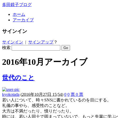
多田鏡子ブログ
ホーム
アーカイブ
サインイン
サインイン
|
サインアップ
？
検索
2016年10月アーカイブ
世代のこと
kyokotada
(
2016年10月27日 15:54
)
0
0
票
0
票
若い人について、時々SNSに書かれているのを目にする。
礼儀の事やら、感受性のことなど。
大方は不満だったり、憤りだったり。
時には、若い人同士で固まっていないで、もっと先輩に学ぶ